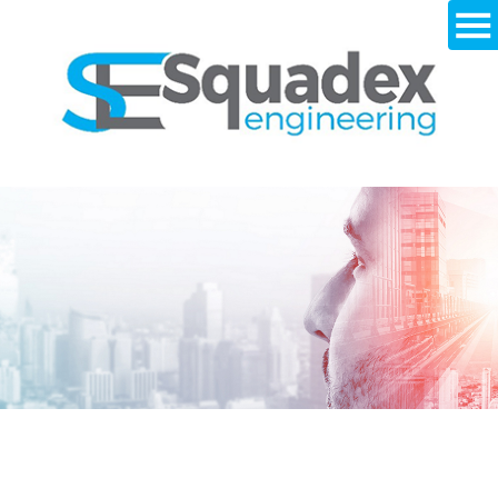
1. עמק איילון – ניהול תשתיות ופרוייקטים בע"מ