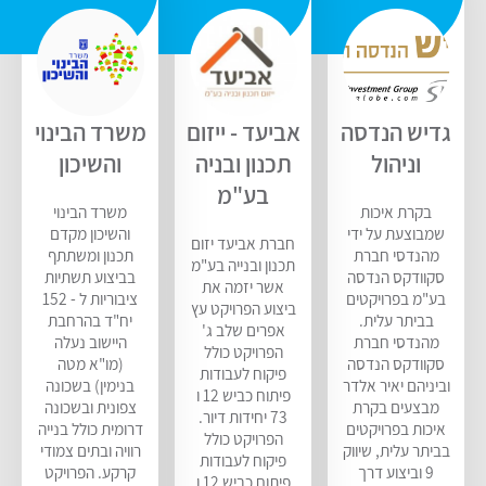
גדיש הנדסה
אביעד - ייזום
משרד הבינוי
וניהול
תכנון ובניה
והשיכון
בע"מ
בקרת איכות
משרד הבינוי
שמבוצעת על ידי
והשיכון מקדם
חברת אביעד יזום
מהנדסי חברת
תכנון ומשתתף
תכנון ובנייה בע"מ
סקוודקס הנדסה
בביצוע תשתיות
אשר יזמה את
בע"מ בפרויקטים
ציבוריות ל - 152
ביצוע הפרויקט עץ
בביתר עלית.
יח"ד בהרחבת
אפרים שלב ג'
מהנדסי חברת
היישוב נעלה
הפרויקט כולל
סקוודקס הנדסה
(מו"א מטה
פיקוח לעבודות
וביניהם יאיר אלדר
בנימין) בשכונה
פיתוח כביש 12 ו
מבצעים בקרת
צפונית ובשכונה
73 יחידות דיור.
איכות בפרויקטים
דרומית כולל בנייה
הפרויקט כולל
בביתר עלית, שיווק
רוויה ובתים צמודי
פיקוח לעבודות
9 וביצוע דרך
קרקע. הפרויקט
פיתוח כביש 12 ו